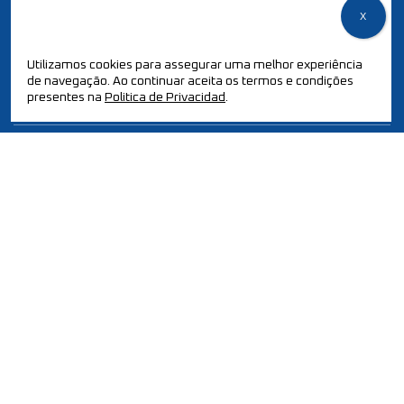
POLÍTICA DE QUALIDADE / CERTIFICAÇÃO ISO
Utilizamos cookies para assegurar uma melhor experiência
de navegação. Ao continuar aceita os termos e condições
PT2030-ECOREMOVE
presentes na
Politica de Privacidad
.
PRÉMIOS E CERTIFICAÇÕES
PARCERIAS
© 2025 Todos os direitos reservados.