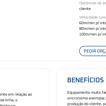
Distâncias de p
cliente
Velocidade (um
60m/min p/ int
80m/min p/ int
100m/min p/ in
PEDIR OR
BENEFÍCIOS
Equipamento muito fáci
ente em relação ao
sincronismo exemplar,
a linha, o
produção do cliente, p
istâncias