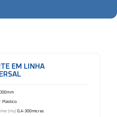
TE EM LINHA
ERSAL
3000mm
r
Plástico
ilme (my)
0,4-300micras