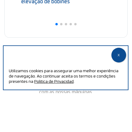
elevação de bobines
Utilizamos cookies para assegurar uma melhor experiência
PRECISA DE AJUDA?
de navegação. Ao continuar aceita os termos e condições
presentes na
Politica de Privacidad
.
Aumente a sua eficiência e reduza os custos de produção
com as nossas máquinas.
CONTACTAR