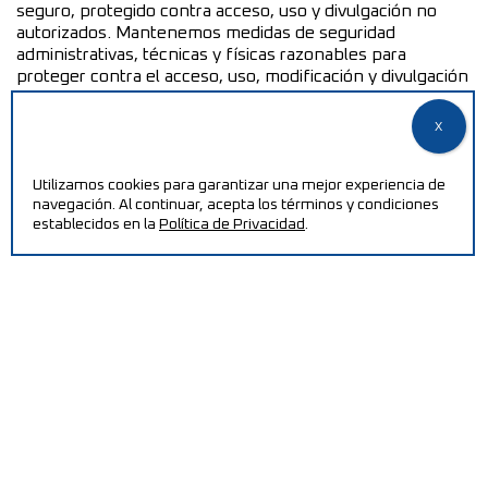
seguro, protegido contra acceso, uso y divulgación no
autorizados. Mantenemos medidas de seguridad
administrativas, técnicas y físicas razonables para
proteger contra el acceso, uso, modificación y divulgación
no autorizados de datos personales bajo nuestro control
y custodia. Sin embargo, no se puede garantizar la
transmisión de datos a través de Internet o de una red
inalámbrica.
Utilizamos cookies para garantizar una mejor experiencia de
navegación. Al continuar, acepta los términos y condiciones
establecidos en la
Política de Privacidad
.
AVISO LEGAL:
Revelaremos cualquier información que recopilemos,
usemos o recibamos si la ley lo requiere o lo permite,
como para cumplir con una citación o un proceso legal
similar, y cuando usted crea de buena fe que la
divulgación es necesaria para proteger nuestros
derechos, proteger su seguridad o la seguridad de otros,
investigar fraude o responder a una solicitud del
gobierno.