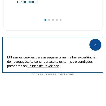
de bobines
Utilizamos cookies para assegurar uma melhor experiência
PRECISA DE AJUDA?
de navegação. Ao continuar aceita os termos e condições
presentes na
Politica de Privacidad
.
Aumente a sua eficiência e reduza os custos de produção
com as nossas máquinas.
CONTACTAR