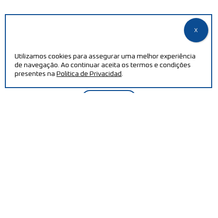
PRECISA DE AJUDA?
Aumente a sua eficiência e reduza os custos de produção
Utilizamos cookies para assegurar uma melhor experiência
de navegação. Ao continuar aceita os termos e condições
com as nossas máquinas.
presentes na
Politica de Privacidad
.
CONTACTAR