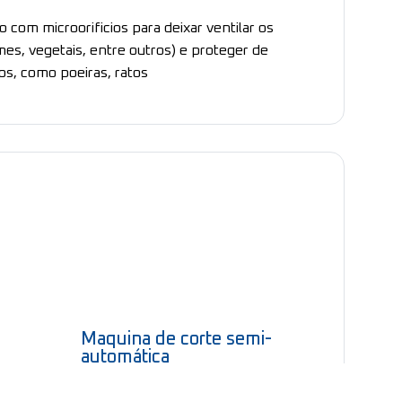
o com microorificios para deixar ventilar os
es, vegetais, entre outros) e proteger de
os, como poeiras, ratos
Maquina de corte semi-
Pré-cort
automática
transver