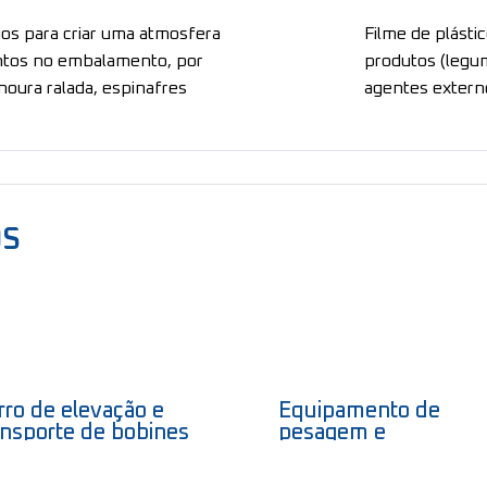
cios para criar uma atmosfera
Filme de plástic
entos no embalamento, por
produtos (legum
noura ralada, espinafres
agentes extern
OS
rro de elevação e
Equipamento de
ansporte de bobines
pesagem e
nual
embalamento