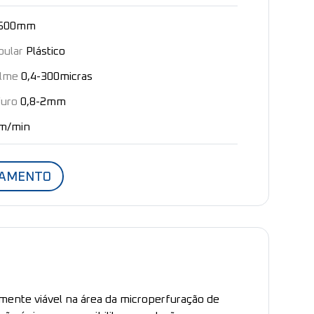
2500mm
pular
Plástico
ilme
0,4-300micras
furo
0,8-2mm
m/min
ÇAMENTO
ente viável na área da microperfuração de