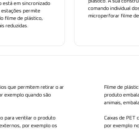
plástico. A sua constru
o está em sincronizado
comando individual do
s estações permite
microperforar filme de
o filme de plástico,
is reduzidas.
ios que permitem retirar o ar
Filme de plástic
or exemplo quando são
produto embala
animais, embal
io para ventilar o produto
Caixas de PET c
externos, por exemplo os
por exemplo n