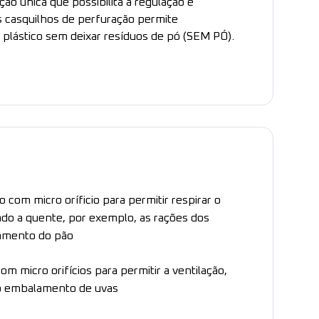
ção única que possibilita a regulação e
s casquilhos de perfuração permite
 plástico sem deixar resíduos de pó (SEM PÓ).
o com micro oríficio para permitir respirar o
do a quente, por exemplo, as rações dos
amento do pão
om micro orifícios para permitir a ventilação,
o embalamento de uvas