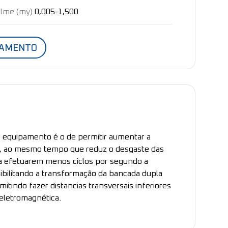
ilme (my)
0,005-1,500
ÇAMENTO
e equipamento é o de permitir aumentar a
o, ao mesmo tempo que reduz o desgaste das
a efetuarem menos ciclos por segundo a
sibilitando a transformação da bancada dupla
itindo fazer distancias transversais inferiores
eletromagnética.