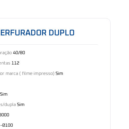
ERFURADOR DUPLO
uração
40/80
entas
112
or marca ( filme impresso)
Sim
Sim
s/dupla
Sim
3000
-Ø100