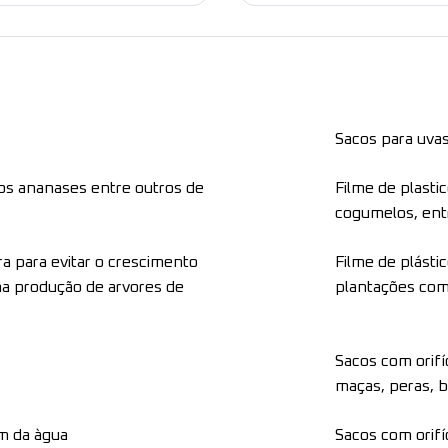
Sacos para uva
os ananases entre outros de
Filme de plasti
cogumelos, ent
rra para evitar o crescimento
Filme de plástic
na produção de arvores de
plantações com
Sacos com orifí
maças, peras, b
em da àgua
Sacos com orifí