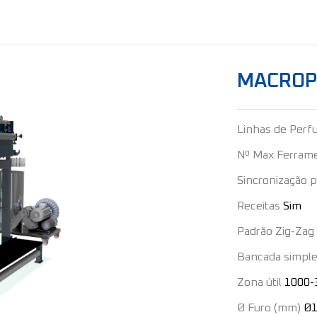
MACROP
Linhas de Perf
Nº Max Ferram
Sincronização p
Receitas
Sim
Padrão Zig-Zag
Bancada simple
Zona útil
1000-
Ø Furo (mm)
Ø1