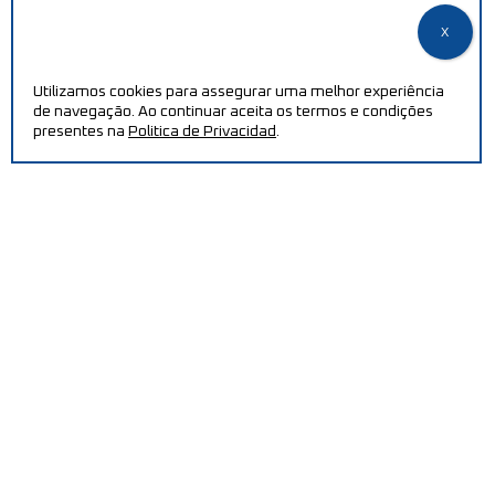
Utilizamos cookies para assegurar uma melhor experiência
de navegação. Ao continuar aceita os termos e condições
presentes na
Politica de Privacidad
.
PRECISA DE AJUDA?
Aumente a sua eficiência e reduza os custos de produção
com as nossas máquinas.
CONTACTAR