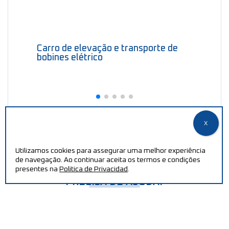
Carro de elevação e transporte de
bobines elétrico
Utilizamos cookies para assegurar uma melhor experiência
de navegação. Ao continuar aceita os termos e condições
presentes na
Politica de Privacidad
.
PRECISA DE AJUDA?
Aumente a sua eficiência e reduza os custos de produção
com as nossas máquinas.