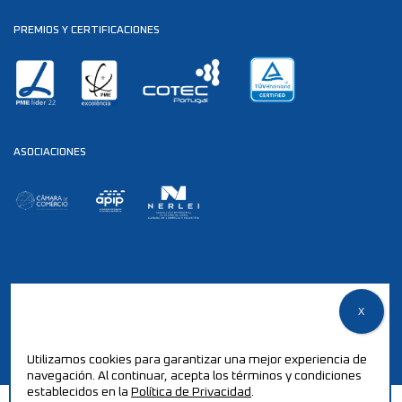
PREMIOS Y CERTIFICACIONES
ASOCIACIONES
© 2025 Reservados todos los derechos.
Política de Privacidad
Utilizamos cookies para garantizar una mejor experiencia de
desenvolvido por
estudiodomeio.pt
navegación. Al continuar, acepta los términos y condiciones
establecidos en la
Política de Privacidad
.