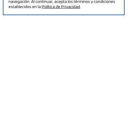
navegación. Al continuar, acepta los términos y condiciones
establecidos en la
PRODUCTOS RELACIONADOS
Política de Privacidad
.
Sistema de aspiración
¿NECESITAR AYUDA?