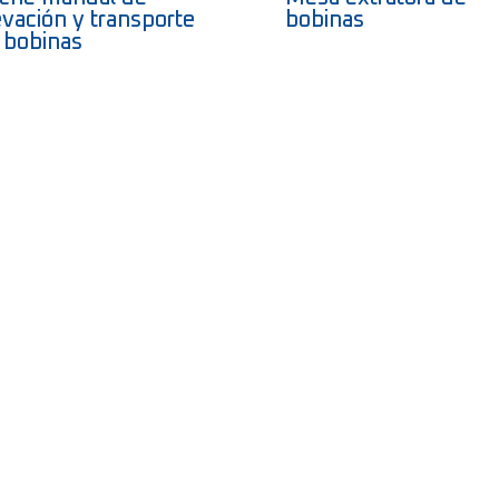
evación y transporte
bobinas
 bobinas
¿NECESITAR AYUDA?
 eficiencia y reduzca costos de producción con nuestra