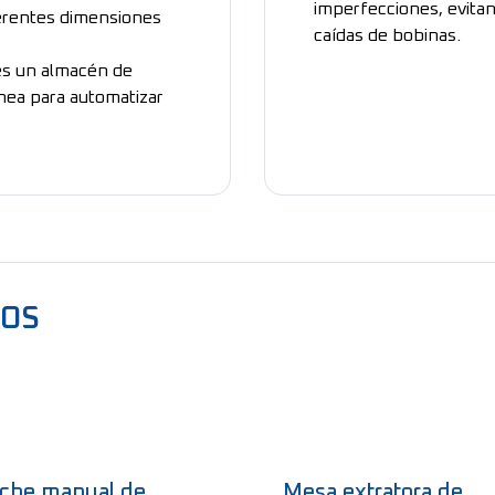
imperfecciones, evitan
ferentes dimensiones
caídas de bobinas.
es un almacén de
ínea para automatizar
DOS
che manual de
Mesa extratora de