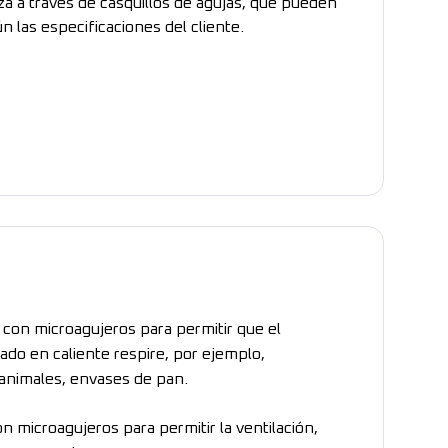
iza a través de casquillos de agujas, que pueden
n las especificaciones del cliente.
o con microagujeros para permitir que el
do en caliente respire, por ejemplo,
 animales, envases de pan.
n microagujeros para permitir la ventilación,