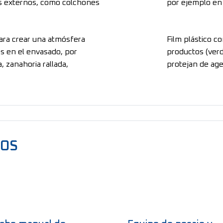
s externos, como colchones
por ejemplo en
para crear una atmósfera
Film plástico c
os en el envasado, por
productos (verdu
, zanahoria rallada,
protejan de ag
DOS