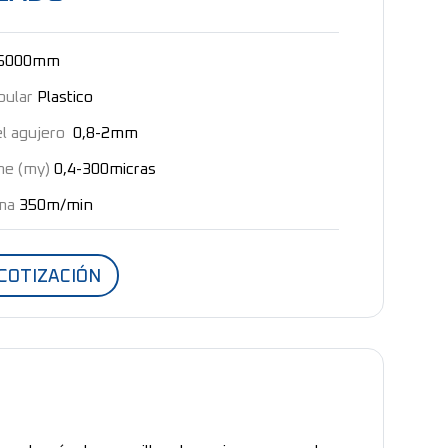
-5000mm
pular
Plastico
l agujero
0,8-2mm
me (my)
0,4-300micras
ma
350m/min
 COTIZACIÓN