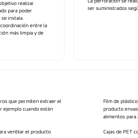
La perforación se real
bjetivo realizar
ser suministrados segú
zado para poder
 se instala.
 coordinación entre la
ción más limpia y de
eros que permiten extraer el
Film de plástic
por ejemplo cuando están
producto envasa
alimentos para
ara ventilar el producto
Cajas de PET co