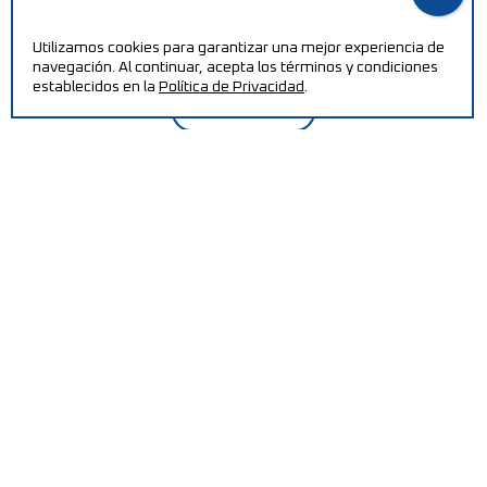
Aumente su eficiencia y reduzca costos de producción
con nuestras máquinas.
Utilizamos cookies para garantizar una mejor experiencia de
navegación. Al continuar, acepta los términos y condiciones
establecidos en la
Política de Privacidad
.
CONTÁCTENOS
POLÍTICA DE CALIDAD / CERTIFICACIÓN ISO
PT2030-ECOREMOVE