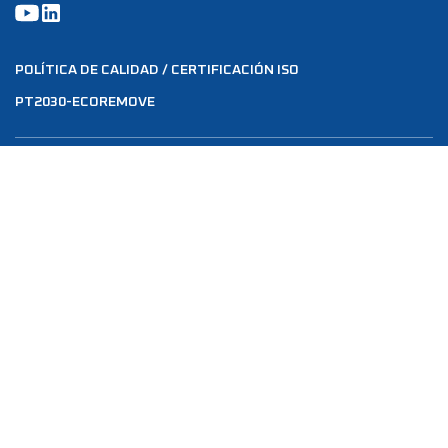
POLÍTICA DE CALIDAD / CERTIFICACIÓN ISO
PT2030-ECOREMOVE
PREMIOS Y CERTIFICACIONES
ASOCIACIONES
© 2025 Reservados todos los derechos.